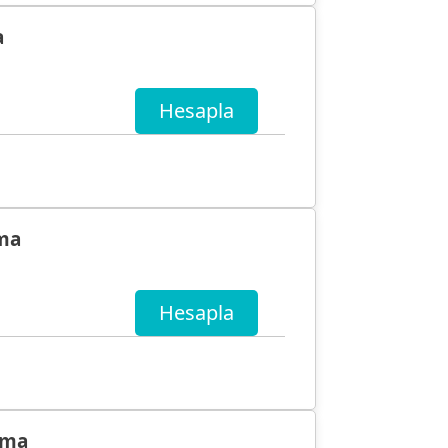
a
Hesapla
ama
Hesapla
ama