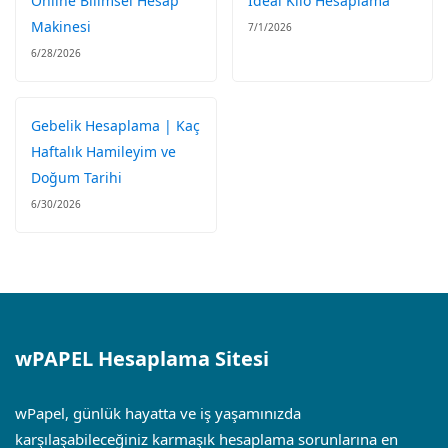
Online Bilimsel Hesap
İdeal Kilo Hesaplama
Makinesi
7/1/2026
6/28/2026
Gebelik Hesaplama | Kaç
Haftalık Hamileyim ve
Doğum Tarihi
6/30/2026
wPAPEL Hesaplama Sitesi
wPapel, günlük hayatta ve iş yaşamınızda
karşılaşabileceğiniz karmaşık hesaplama sorunlarına en