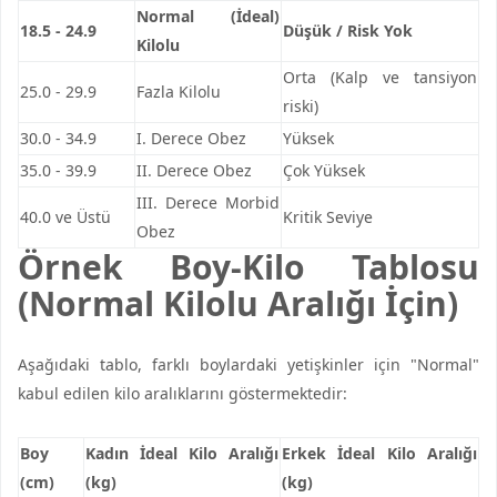
Normal (İdeal)
18.5 - 24.9
Düşük / Risk Yok
Kilolu
Orta (Kalp ve tansiyon
25.0 - 29.9
Fazla Kilolu
riski)
30.0 - 34.9
I. Derece Obez
Yüksek
35.0 - 39.9
II. Derece Obez
Çok Yüksek
III. Derece Morbid
40.0 ve Üstü
Kritik Seviye
Obez
Örnek Boy-Kilo Tablosu
(Normal Kilolu Aralığı İçin)
Aşağıdaki tablo, farklı boylardaki yetişkinler için "Normal"
kabul edilen kilo aralıklarını göstermektedir:
Boy
Kadın İdeal Kilo Aralığı
Erkek İdeal Kilo Aralığı
(cm)
(kg)
(kg)